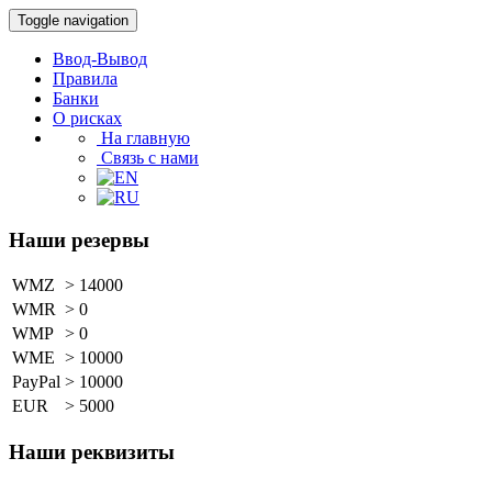
Toggle navigation
Ввод-Вывод
Правила
Банки
О рисках
На главную
Связь с нами
Наши резервы
WMZ
>
14000
WMR
>
0
WMP
>
0
WME
>
10000
PayPal
>
10000
EUR
>
5000
Наши реквизиты